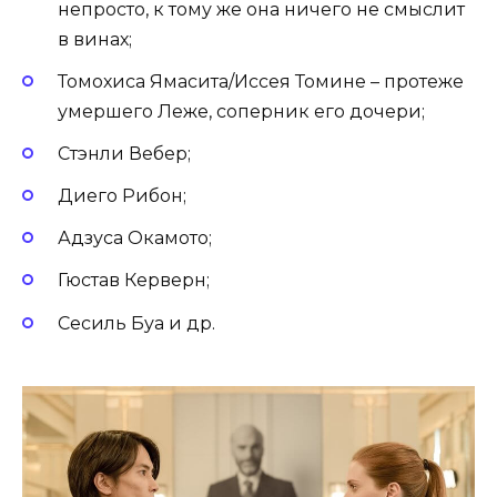
непросто, к тому же она ничего не смыслит
в винах;
Томохиса Ямасита/Иссея Томине – протеже
умершего Леже, соперник его дочери;
Стэнли Вебер;
Диего Рибон;
Адзуса Окамото;
Гюстав Керверн;
Сесиль Буа и др.